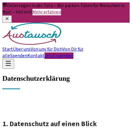
Ostersegen in der Tüte
– Wir packen Tüten für Menschen in
Not!
– Hilf mit!
Mehr erfahren
Start
Über uns
Von uns für Dich
Von Dir für
alle
Spenden
Kontakt
Jetzt spenden
Datenschutz­erklärung
1. Datenschutz auf einen Blick